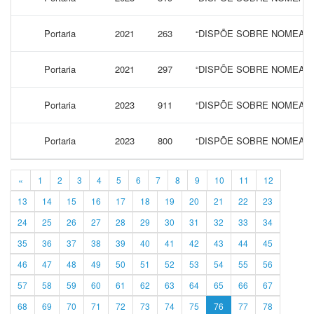
Portaria
2021
263
“DISPÕE SOBRE NOMEAÇÃ
Portaria
2021
297
“DISPÕE SOBRE NOMEAÇÃ
Portaria
2023
911
“DISPÕE SOBRE NOMEAÇÃ
Portaria
2023
800
“DISPÕE SOBRE NOMEAÇÃ
«
1
2
3
4
5
6
7
8
9
10
11
12
13
14
15
16
17
18
19
20
21
22
23
24
25
26
27
28
29
30
31
32
33
34
35
36
37
38
39
40
41
42
43
44
45
46
47
48
49
50
51
52
53
54
55
56
57
58
59
60
61
62
63
64
65
66
67
68
69
70
71
72
73
74
75
76
77
78