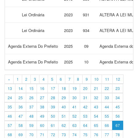
Lei Ordinária
2023
931
ALTERA A LEI MUN
Lei Ordinária
2023
934
ALTERA A LEI MUN
Agenda Externa Do Prefeito
2025
09
Agenda Externa do P
Agenda Externa Do Prefeito
2025
10
Agenda Externa do P
«
1
2
3
4
5
6
7
8
9
10
11
12
13
14
15
16
17
18
19
20
21
22
23
24
25
26
27
28
29
30
31
32
33
34
35
36
37
38
39
40
41
42
43
44
45
46
47
48
49
50
51
52
53
54
55
56
57
58
59
60
61
62
63
64
65
66
67
68
69
70
71
72
73
74
75
76
77
78