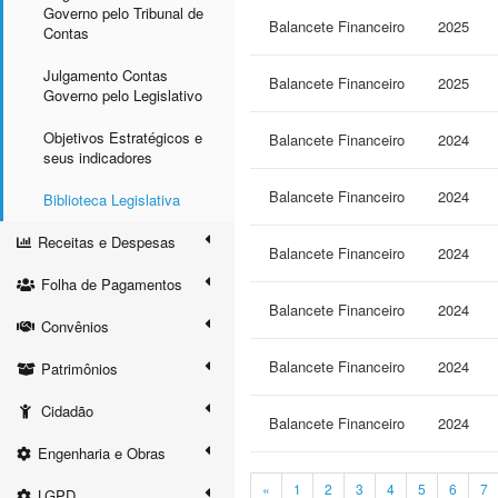
Governo pelo Tribunal de
Balancete Financeiro
2025
Contas
Julgamento Contas
Balancete Financeiro
2025
Governo pelo Legislativo
Objetivos Estratégicos e
Balancete Financeiro
2024
seus indicadores
Balancete Financeiro
2024
Biblioteca Legislativa
Receitas e Despesas
Balancete Financeiro
2024
Folha de Pagamentos
Balancete Financeiro
2024
Convênios
Balancete Financeiro
2024
Patrimônios
Cidadão
Balancete Financeiro
2024
Engenharia e Obras
«
1
2
3
4
5
6
7
LGPD