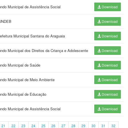
undo Municipal de Assistência Social
Download
 FUNDEB
Download
refeitura Municipal Santana do Araguaia
Download
undo Municipal dos Direitos da Criança e Adolescente
Download
Fundo Municipal de Saúde
Download
Fundo Municipal de Meio Ambiente
Download
Fundo Municipal de Educação
Download
undo Municipal de Assistência Social
Download
21
22
23
24
25
26
27
28
29
30
31
32