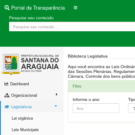
Portal da Transparência
Pesquise seu conteúdo
Biblioteca Legislativa
Aqui você encontra as Leis Ordinárias, Leis Complementares, Portarias, Decretos, Atas, PPA, LDO, LOA, RREO, Resoluções, RGF, Lei O
das Sessões Plenárias, Regulamentação da LAI, Atos de Julgamento do Governo, Agenda Externa do presidente, Relatório do Controle Interno, Projetos em tramitação na
Dashboard
Filtro
Organizacional
Informe o ano
Tip
Legislativos
Lei orgânica
Leis Municipais