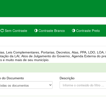
Sem Contraste
Contraste Branco
Contraste Preto
rgânica, Regimento Interno, Pauta
Câmara, Controle dos bens públicos e muito mais de seu município.
o do Documento
Descrição