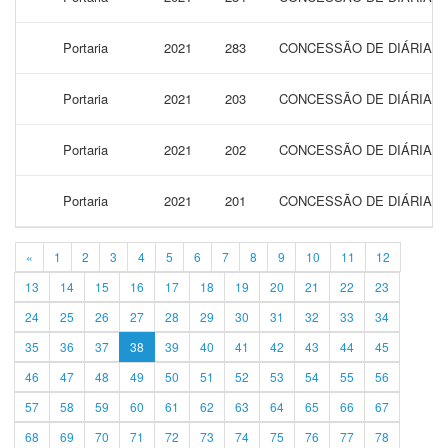
Portaria
2021
283
CONCESSÃO DE DIÁRIAS 
Portaria
2021
203
CONCESSÃO DE DIÁRIAS 
Portaria
2021
202
CONCESSÃO DE DIÁRIAS 
Portaria
2021
201
CONCESSÃO DE DIÁRIAS 
«
1
2
3
4
5
6
7
8
9
10
11
12
13
14
15
16
17
18
19
20
21
22
23
24
25
26
27
28
29
30
31
32
33
34
35
36
37
38
39
40
41
42
43
44
45
46
47
48
49
50
51
52
53
54
55
56
57
58
59
60
61
62
63
64
65
66
67
68
69
70
71
72
73
74
75
76
77
78