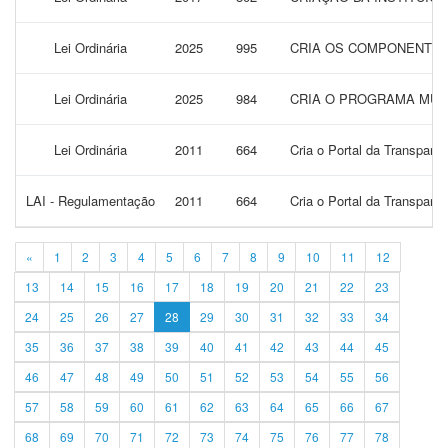
Lei Ordinária
2025
995
CRIA OS COMPONENTES 
Lei Ordinária
2025
984
CRIA O PROGRAMA MUNI
Lei Ordinária
2011
664
Cria o Portal da Transparê
LAI - Regulamentação
2011
664
Cria o Portal da Transparê
«
1
2
3
4
5
6
7
8
9
10
11
12
13
14
15
16
17
18
19
20
21
22
23
24
25
26
27
28
29
30
31
32
33
34
35
36
37
38
39
40
41
42
43
44
45
46
47
48
49
50
51
52
53
54
55
56
57
58
59
60
61
62
63
64
65
66
67
68
69
70
71
72
73
74
75
76
77
78