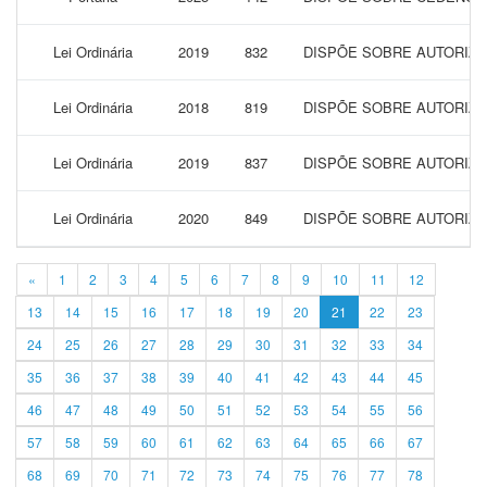
Lei Ordinária
2019
832
DISPÕE SOBRE AUTORIZA
Lei Ordinária
2018
819
DISPÕE SOBRE AUTORIZA
Lei Ordinária
2019
837
DISPÕE SOBRE AUTORIZAÇ
Lei Ordinária
2020
849
DISPÕE SOBRE AUTORIZA
«
1
2
3
4
5
6
7
8
9
10
11
12
13
14
15
16
17
18
19
20
21
22
23
24
25
26
27
28
29
30
31
32
33
34
35
36
37
38
39
40
41
42
43
44
45
46
47
48
49
50
51
52
53
54
55
56
57
58
59
60
61
62
63
64
65
66
67
68
69
70
71
72
73
74
75
76
77
78