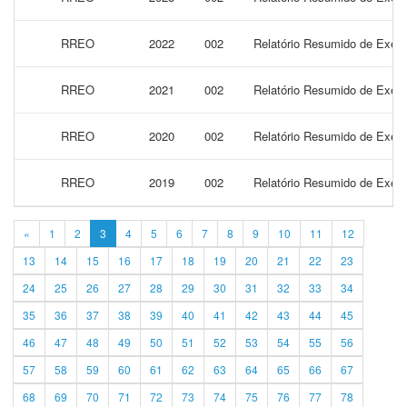
RREO
2022
002
Relatório Resumido de Execu
RREO
2021
002
Relatório Resumido de Execu
RREO
2020
002
Relatório Resumido de Execu
RREO
2019
002
Relatório Resumido de Execu
«
1
2
3
4
5
6
7
8
9
10
11
12
13
14
15
16
17
18
19
20
21
22
23
24
25
26
27
28
29
30
31
32
33
34
35
36
37
38
39
40
41
42
43
44
45
46
47
48
49
50
51
52
53
54
55
56
57
58
59
60
61
62
63
64
65
66
67
68
69
70
71
72
73
74
75
76
77
78