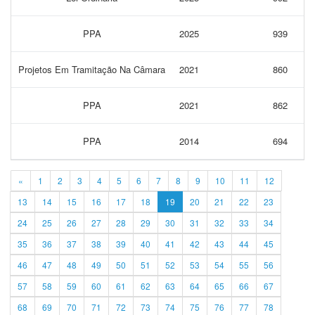
PPA
2025
939
Projetos Em Tramitação Na Câmara
2021
860
PPA
2021
862
PPA
2014
694
«
1
2
3
4
5
6
7
8
9
10
11
12
13
14
15
16
17
18
19
20
21
22
23
24
25
26
27
28
29
30
31
32
33
34
35
36
37
38
39
40
41
42
43
44
45
46
47
48
49
50
51
52
53
54
55
56
57
58
59
60
61
62
63
64
65
66
67
68
69
70
71
72
73
74
75
76
77
78