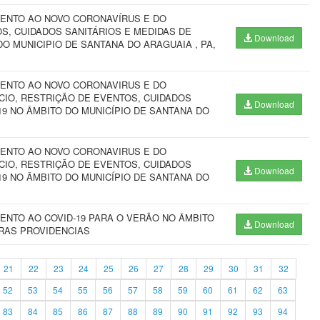
ENTO AO NOVO CORONAVÍRUS E DO
, CUIDADOS SANITÁRIOS E MEDIDAS DE
Download
O MUNICIPIO DE SANTANA DO ARAGUAIA , PA,
ENTO AO NOVO CORONAVIRUS E DO
IO, RESTRIÇÃO DE EVENTOS, CUIDADOS
Download
9 NO ÂMBITO DO MUNICÍPIO DE SANTANA DO
ENTO AO NOVO CORONAVIRUS E DO
IO, RESTRIÇÃO DE EVENTOS, CUIDADOS
Download
9 NO ÂMBITO DO MUNICÍPIO DE SANTANA DO
ENTO AO COVID-19 PARA O VERÃO NO ÂMBITO
Download
TRAS PROVIDENCIAS
21
22
23
24
25
26
27
28
29
30
31
32
52
53
54
55
56
57
58
59
60
61
62
63
83
84
85
86
87
88
89
90
91
92
93
94