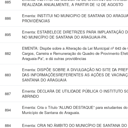
885
REALIZADA ANUALMENTE, A PARTIR DE 12 DE AGOSTO
Ementa: INSTITUI NO MUNICIPIO DE SANTANA DO ARAGU
886
PROVIDÊNCIAS
Ementa: ESTABELECE DIRETRIZES PARA IMPLANTAÇÃO 
895
NO MUNICÍPIO DE SANTANA DO ARAGUAIA-PA.
EMENTA: Dispõe sobre a Alteração da Lei Municipal nº 643 de 
882
Cargos, Carreira e Remuneração do Quadro de Provimento Efeti
Araguaia-Pa”, e dá outras providências
Ementa: DISPÕE SOBRE A DIVULGAÇÃO NO SITE DA PRE
883
DAS INFORMAÇÕESREFERENTES AS AÇÕES DE VACINAÇÃ
SANTANA DO ARAGUAIA
Ementa: DECLARA DE UTILIDADE PÚBLICA O INSTITUTO S
887
ABRINDO
Ementa: Cria o Título ”ALUNO DESTAQUE” para estudantes do e
894
Município de Santana do Araguaia.
884
Ementa: CRIA NO ÂMBITO DO MUNICÍPIO DE SANTANA D