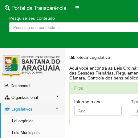
Portal da Transparência
Pesquise seu conteúdo
Biblioteca Legislativa
Aqui você encontra as Leis Ordinárias, Leis Complementares, Portarias, Decretos, Atas, PPA, LDO, LOA, RREO, Resoluções, RGF, Lei O
das Sessões Plenárias, Regulamentação da LAI, Atos de Julgamento do Governo, Agenda Externa do presidente, Relatório do Controle Interno, Projetos em tramitação na
Dashboard
Filtro
Organizacional
Informe o ano
Tip
Legislativos
Lei orgânica
Leis Municipais