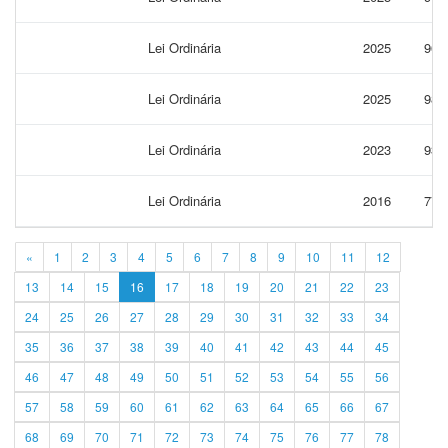
Lei Ordinária
2025
967
Lei Ordinária
2025
986
Lei Ordinária
2023
937
Lei Ordinária
2016
774
«
1
2
3
4
5
6
7
8
9
10
11
12
13
14
15
16
17
18
19
20
21
22
23
24
25
26
27
28
29
30
31
32
33
34
35
36
37
38
39
40
41
42
43
44
45
46
47
48
49
50
51
52
53
54
55
56
57
58
59
60
61
62
63
64
65
66
67
68
69
70
71
72
73
74
75
76
77
78