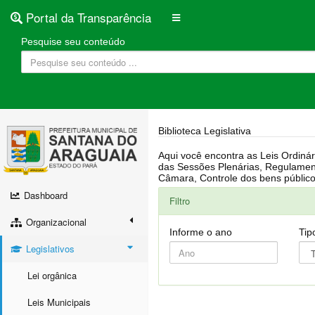
Portal da Transparência
Pesquise seu conteúdo
Biblioteca Legislativa
Aqui você encontra as Leis Ordinárias, Leis Complementares, Portarias, Decretos, Atas, PPA, LDO, LOA, RREO, Resoluções, RGF, Lei O
das Sessões Plenárias, Regulamentação da LAI, Atos de Julgamento do Governo, Agenda Externa do presidente, Relatório do Controle Interno, Projetos em tramitação na
Dashboard
Filtro
Organizacional
Informe o ano
Tip
Legislativos
Lei orgânica
Leis Municipais