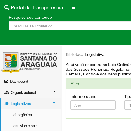
Portal da Transparência
Pesquise seu conteúdo
Biblioteca Legislativa
Aqui você encontra as Leis Ordinárias, Leis Complementares, Portarias, Decretos, Atas, PPA, LDO, LOA, RREO, Resoluções, RGF, Lei O
das Sessões Plenárias, Regulamentação da LAI, Atos de Julgamento do Governo, Agenda Externa do presidente, Relatório do Controle Interno, Projetos em tramitação na
Dashboard
Filtro
Organizacional
Informe o ano
Tip
Legislativos
Lei orgânica
Leis Municipais