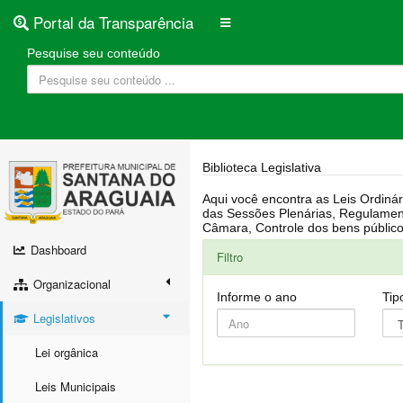
Portal da Transparência
Pesquise seu conteúdo
Biblioteca Legislativa
Aqui você encontra as Leis Ordinárias, Leis Complementares, Portarias, Decretos, Atas, PPA, LDO, LOA, RREO, Resoluções, RGF, Lei O
das Sessões Plenárias, Regulamentação da LAI, Atos de Julgamento do Governo, Agenda Externa do presidente, Relatório do Controle Interno, Projetos em tramitação na
Dashboard
Filtro
Organizacional
Informe o ano
Tip
Legislativos
Lei orgânica
Leis Municipais