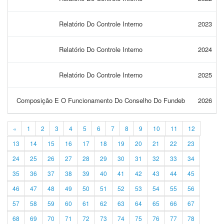
Relatório Do Controle Interno
2023
Relatório Do Controle Interno
2024
Relatório Do Controle Interno
2025
Composição E O Funcionamento Do Conselho Do Fundeb
2026
«
1
2
3
4
5
6
7
8
9
10
11
12
13
14
15
16
17
18
19
20
21
22
23
24
25
26
27
28
29
30
31
32
33
34
35
36
37
38
39
40
41
42
43
44
45
46
47
48
49
50
51
52
53
54
55
56
57
58
59
60
61
62
63
64
65
66
67
68
69
70
71
72
73
74
75
76
77
78