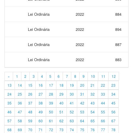
Lei Ordinária
2022
884
Lei Ordinária
2022
894
Lei Ordinária
2022
887
Lei Ordinária
2022
883
«
1
2
3
4
5
6
7
8
9
10
11
12
13
14
15
16
17
18
19
20
21
22
23
24
25
26
27
28
29
30
31
32
33
34
35
36
37
38
39
40
41
42
43
44
45
46
47
48
49
50
51
52
53
54
55
56
57
58
59
60
61
62
63
64
65
66
67
68
69
70
71
72
73
74
75
76
77
78