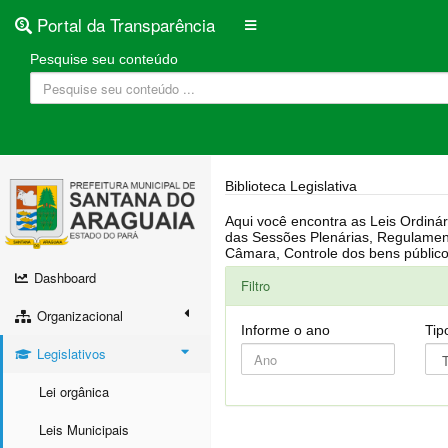
Portal da Transparência
Pesquise seu conteúdo
Biblioteca Legislativa
Aqui você encontra as Leis Ordinárias, Leis Complementares, Portarias, Decretos, Atas, PPA, LDO, LOA, RREO, Resoluções, RGF, Lei O
das Sessões Plenárias, Regulamentação da LAI, Atos de Julgamento do Governo, Agenda Externa do presidente, Relatório do Controle Interno, Projetos em tramitação na
Dashboard
Filtro
Organizacional
Informe o ano
Tip
Legislativos
Lei orgânica
Leis Municipais