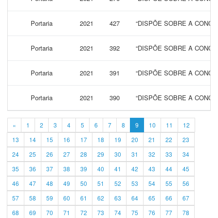
Portaria
2021
427
“DISPÕE SOBRE A CONCES
Portaria
2021
392
“DISPÕE SOBRE A CONCES
Portaria
2021
391
“DISPÕE SOBRE A CONCES
Portaria
2021
390
“DISPÕE SOBRE A CONCES
«
1
2
3
4
5
6
7
8
9
10
11
12
13
14
15
16
17
18
19
20
21
22
23
24
25
26
27
28
29
30
31
32
33
34
35
36
37
38
39
40
41
42
43
44
45
46
47
48
49
50
51
52
53
54
55
56
57
58
59
60
61
62
63
64
65
66
67
68
69
70
71
72
73
74
75
76
77
78