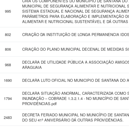
CRIA OS COMPONENTES DO MUNICÍPIO DE SANTANA DO 
MUNICIPAL DE SEGURANÇA ALIMENTAR E NUTRICIONAL
995
SISTEMA ESTADUAL E NACIONAL DE SEGURANÇA ALIMEN
PARÂMETROS PARA ELABORAÇÃO E IMPLEMENTAÇÃO DO
ALIMENTAR E NUTRICIONAL SUSTENTÁVEL E DÁ OUTRAS
802
CRIAÇÃO DA INSTITUIÇÃO DE LONGA PERMANENCIA IDO
806
CRIAÇÃO DO PLANO MUNICIPAL DECENAL DE MEDIDAS 
DECLARA DE UTILIDADE PÚBLICA A ASSOCIAÇÃO AMIGO
968
ARAGUAIA
1690
DECLARA LUTO OFICIAL NO MUNICIPIO DE SANTANA DO 
DECLARA SITUAÇÃO ANORMAL, CARACTERIZADA COMO S
1794
INUNDAÇÃO – COBRADE 1.3.2.1.4 - NO MUNICÍPIO DE SA
PROVIDÊNCIAS.pdf
DECRETA FERIADO MUNICIPAL NO MUNICÍPIO DE SANT
2483
DO SEU 41º ANIVERSÁRIO DÁ OUTRAS PROVIDÊNCIAS.