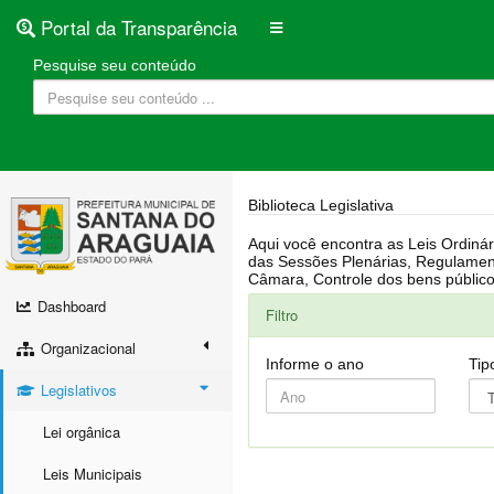
Portal da Transparência
Pesquise seu conteúdo
Biblioteca Legislativa
Aqui você encontra as Leis Ordinárias, Leis Complementares, Portarias, Decretos, Atas, PPA, LDO, LOA, RREO, Resoluções, RGF, Lei O
das Sessões Plenárias, Regulamentação da LAI, Atos de Julgamento do Governo, Agenda Externa do presidente, Relatório do Controle Interno, Projetos em tramitação na
Dashboard
Filtro
Organizacional
Informe o ano
Tip
Legislativos
Lei orgânica
Leis Municipais