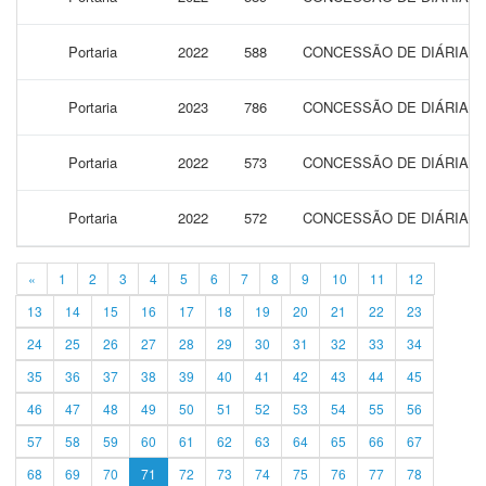
Portaria
2022
588
CONCESSÃO DE DIÁRIAS 
Portaria
2023
786
CONCESSÃO DE DIÁRIAS 
Portaria
2022
573
CONCESSÃO DE DIÁRIAS 
Portaria
2022
572
CONCESSÃO DE DIÁRIAS 
«
1
2
3
4
5
6
7
8
9
10
11
12
13
14
15
16
17
18
19
20
21
22
23
24
25
26
27
28
29
30
31
32
33
34
35
36
37
38
39
40
41
42
43
44
45
46
47
48
49
50
51
52
53
54
55
56
57
58
59
60
61
62
63
64
65
66
67
68
69
70
71
72
73
74
75
76
77
78