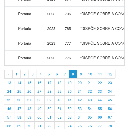
Portaria
2023
796
“DISPÕE SOBRE A CONCES
Portaria
2023
785
“DISPÕE SOBRE A CONCES
Portaria
2023
777
“DISPÕE SOBRE A CONCES
Portaria
2023
776
“DISPÕE SOBRE A CONCES
«
1
2
3
4
5
6
7
8
9
10
11
12
13
14
15
16
17
18
19
20
21
22
23
24
25
26
27
28
29
30
31
32
33
34
35
36
37
38
39
40
41
42
43
44
45
46
47
48
49
50
51
52
53
54
55
56
57
58
59
60
61
62
63
64
65
66
67
68
69
70
71
72
73
74
75
76
77
78