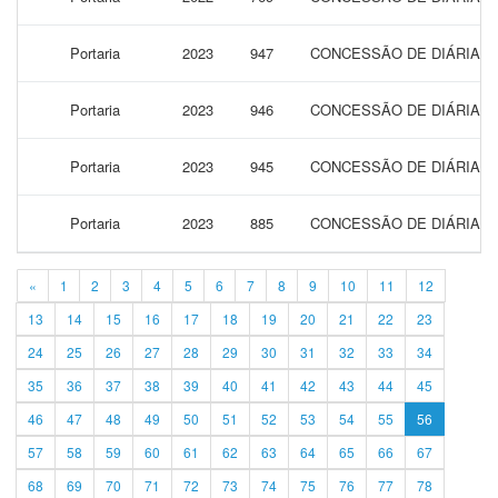
Portaria
2023
947
CONCESSÃO DE DIÁRIAS P
Portaria
2023
946
CONCESSÃO DE DIÁRIAS P
Portaria
2023
945
CONCESSÃO DE DIÁRIAS P
Portaria
2023
885
CONCESSÃO DE DIÁRIAS P
«
1
2
3
4
5
6
7
8
9
10
11
12
13
14
15
16
17
18
19
20
21
22
23
24
25
26
27
28
29
30
31
32
33
34
35
36
37
38
39
40
41
42
43
44
45
46
47
48
49
50
51
52
53
54
55
56
57
58
59
60
61
62
63
64
65
66
67
68
69
70
71
72
73
74
75
76
77
78