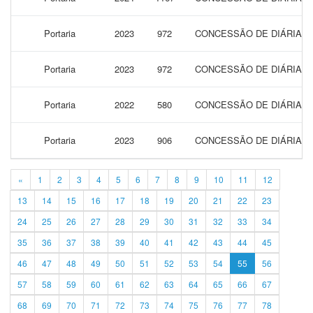
Portaria
2023
972
CONCESSÃO DE DIÁRIAS P
Portaria
2023
972
CONCESSÃO DE DIÁRIAS P
Portaria
2022
580
CONCESSÃO DE DIÁRIAS P
Portaria
2023
906
CONCESSÃO DE DIÁRIAS P
«
1
2
3
4
5
6
7
8
9
10
11
12
13
14
15
16
17
18
19
20
21
22
23
24
25
26
27
28
29
30
31
32
33
34
35
36
37
38
39
40
41
42
43
44
45
46
47
48
49
50
51
52
53
54
55
56
57
58
59
60
61
62
63
64
65
66
67
68
69
70
71
72
73
74
75
76
77
78