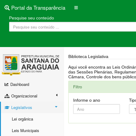
Portal da Transparência
Pesquise seu conteúdo
Biblioteca Legislativa
Aqui você encontra as Leis Ordinárias, Leis Complementares, Portarias, Decretos, Atas, PPA, LDO, LOA, RREO, Resoluções, RGF, Lei O
das Sessões Plenárias, Regulamentação da LAI, Atos de Julgamento do Governo, Agenda Externa do presidente, Relatório do Controle Interno, Projetos em tramitação na
Dashboard
Filtro
Organizacional
Informe o ano
Tip
Legislativos
Lei orgânica
Leis Municipais