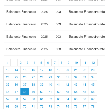
Balancete Financeiro
2025
003
Balancete Financeiro refer
Balancete Financeiro
2025
003
Balancete Financeiro refer
Balancete Financeiro
2025
003
Balancete Financeiro refer
Balancete Financeiro
2025
003
Balancete Financeiro refere
«
1
2
3
4
5
6
7
8
9
10
11
12
13
14
15
16
17
18
19
20
21
22
23
24
25
26
27
28
29
30
31
32
33
34
35
36
37
38
39
40
41
42
43
44
45
46
47
48
49
50
51
52
53
54
55
56
57
58
59
60
61
62
63
64
65
66
67
68
69
70
71
72
73
74
75
76
77
78