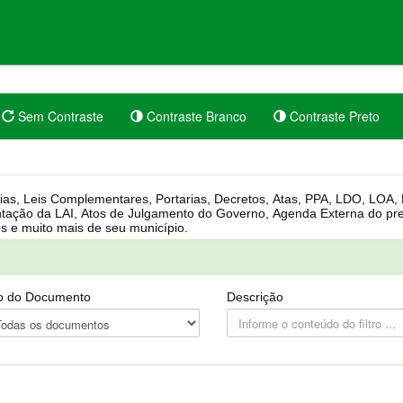
Sem Contraste
Contraste Branco
Contraste Preto
rgânica, Regimento Interno, Pauta
Câmara, Controle dos bens públicos e muito mais de seu município.
o do Documento
Descrição