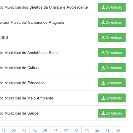
do Municipal dos Direitos da Criança e Adolescente
Download
feitura Municipal Santana do Araguaia
Download
UNDEB
Download
do Municipal de Assistência Social
Download
do Municipal de Cultura
Download
ndo Municipal de Educação
Download
ndo Municipal de Meio Ambiente
Download
ndo Municipal de Saúde
Download
21
22
23
24
25
26
27
28
29
30
31
32