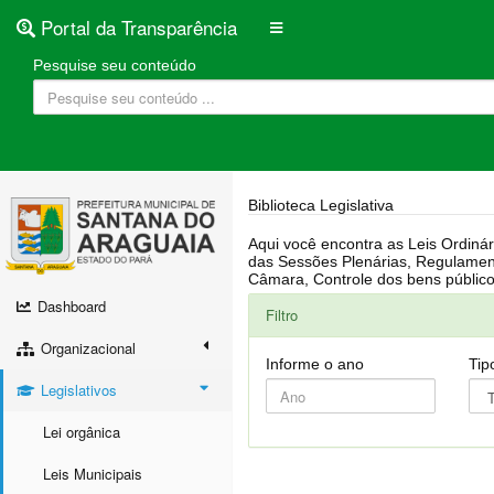
Portal da Transparência
Pesquise seu conteúdo
Biblioteca Legislativa
Aqui você encontra as Leis Ordinárias, Leis Complementares, Portarias, Decretos, Atas, PPA, LDO, LOA, RREO, Resoluções, RGF, Lei O
das Sessões Plenárias, Regulamentação da LAI, Atos de Julgamento do Governo, Agenda Externa do presidente, Relatório do Controle Interno, Projetos em tramitação na
Dashboard
Filtro
Organizacional
Informe o ano
Tip
Legislativos
Lei orgânica
Leis Municipais