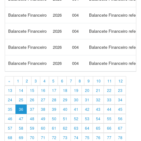
Balancete Financeiro
2026
004
Balancete Financeiro refere
Balancete Financeiro
2026
004
Balancete Financeiro refere
Balancete Financeiro
2026
004
Balancete Financeiro refere
Balancete Financeiro
2026
004
Balancete Financeiro refere
«
1
2
3
4
5
6
7
8
9
10
11
12
13
14
15
16
17
18
19
20
21
22
23
24
25
26
27
28
29
30
31
32
33
34
35
36
37
38
39
40
41
42
43
44
45
46
47
48
49
50
51
52
53
54
55
56
57
58
59
60
61
62
63
64
65
66
67
68
69
70
71
72
73
74
75
76
77
78