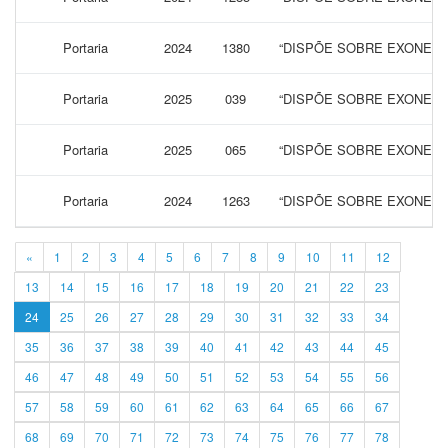
Portaria
2024
1380
“DISPÕE SOBRE EXONERA
Portaria
2025
039
“DISPÕE SOBRE EXONERA
Portaria
2025
065
“DISPÕE SOBRE EXONERA
Portaria
2024
1263
“DISPÕE SOBRE EXONERA
«
1
2
3
4
5
6
7
8
9
10
11
12
13
14
15
16
17
18
19
20
21
22
23
24
25
26
27
28
29
30
31
32
33
34
35
36
37
38
39
40
41
42
43
44
45
46
47
48
49
50
51
52
53
54
55
56
57
58
59
60
61
62
63
64
65
66
67
68
69
70
71
72
73
74
75
76
77
78