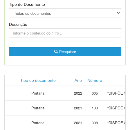
Tipo do Documento
Descrição
Pesquisar
Tipo do documento
Ano
Número
Portaria
2022
605
“DISPÕE S
Portaria
2021
133
“DISPÕE S
Portaria
2021
308
“DISPÕE S