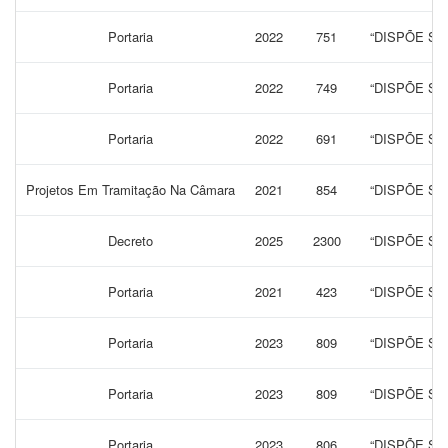
Portaria
2022
751
“DISPÕE S
Portaria
2022
749
“DISPÕE S
Portaria
2022
691
“DISPÕE S
Projetos Em Tramitação Na Câmara
2021
854
“DISPÕE SO
Decreto
2025
2300
“DISPÕE SO
Portaria
2021
423
“DISPÕE S
Portaria
2023
809
“DISPÕE S
Portaria
2023
809
“DISPÕE S
Portaria
2023
806
“DISPÕE S