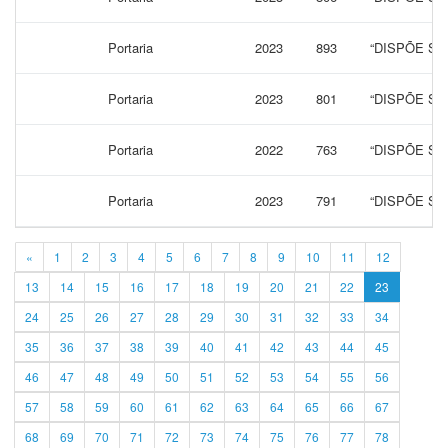
Portaria
2023
893
“DISPÕE S
Portaria
2023
801
“DISPÕE S
Portaria
2022
763
“DISPÕE S
Portaria
2023
791
“DISPÕE S
«
1
2
3
4
5
6
7
8
9
10
11
12
13
14
15
16
17
18
19
20
21
22
23
24
25
26
27
28
29
30
31
32
33
34
35
36
37
38
39
40
41
42
43
44
45
46
47
48
49
50
51
52
53
54
55
56
57
58
59
60
61
62
63
64
65
66
67
68
69
70
71
72
73
74
75
76
77
78