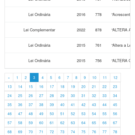
Lei Ordinária
2016
778
“Acrescenta ao
Lei Complementar
2022
878
“ALTERA A 
Lei Ordinária
2015
761
“Altera a Lei
Lei Ordinária
2015
756
“ALTERA O 
«
1
2
3
4
5
6
7
8
9
10
11
12
13
14
15
16
17
18
19
20
21
22
23
24
25
26
27
28
29
30
31
32
33
34
35
36
37
38
39
40
41
42
43
44
45
46
47
48
49
50
51
52
53
54
55
56
57
58
59
60
61
62
63
64
65
66
67
68
69
70
71
72
73
74
75
76
77
78