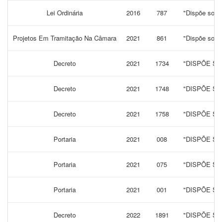
Lei Ordinária
2016
787
"Dispõe sobre
Projetos Em Tramitação Na Câmara
2021
861
"Dispõe sobre
Decreto
2021
1734
"DISPÕE S
Decreto
2021
1748
"DISPÕE SO
Decreto
2021
1758
"DISPÕE SO
Portaria
2021
008
"DISPÕE SO
Portaria
2021
075
"DISPÕE S
Portaria
2021
001
"DISPÕE S
Decreto
2022
1891
"DISPÕE SO