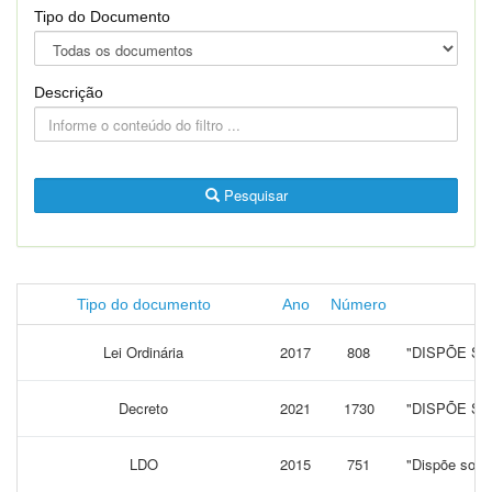
Tipo do Documento
Descrição
Pesquisar
Tipo do documento
Ano
Número
Lei Ordinária
2017
808
"DISPÕE S
Decreto
2021
1730
"DISPÕE SO
LDO
2015
751
"Dispõe sobre