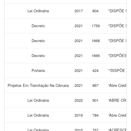
Lei Ordinária
2017
804
"DISPÕE SO
Decreto
2021
1759
"DISPÕE S
Decreto
2021
1668
"DISPÕE SO
Decreto
2021
1666
"DISPÕES 
Portaria
2021
424
““DISPÕE S
Projetos Em Tramitação Na Câmara
2021
867
“Abre Crédito
Lei Ordinária
2022
901
“ABRE CRÉD
Lei Ordinária
2016
784
“Abre Crédito
Lei Ordinária
2015
757
“ACRESCE O