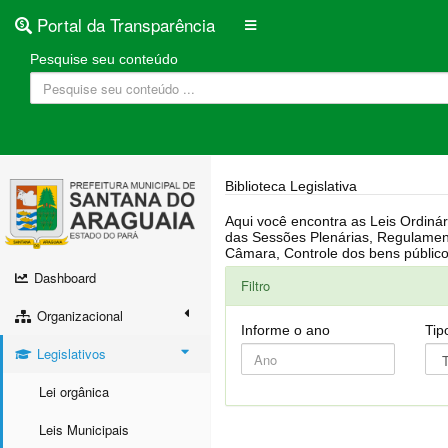
Portal da Transparência
Pesquise seu conteúdo
Biblioteca Legislativa
Aqui você encontra as Leis Ordinárias, Leis Complementares, Portarias, Decretos, Atas, PPA, LDO, LOA, RREO, Resoluções, RGF, Lei O
das Sessões Plenárias, Regulamentação da LAI, Atos de Julgamento do Governo, Agenda Externa do presidente, Relatório do Controle Interno, Projetos em tramitação na
Dashboard
Filtro
Organizacional
Informe o ano
Tip
Legislativos
Lei orgânica
Leis Municipais