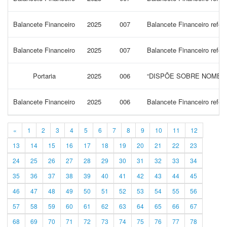
Balancete Financeiro
2025
007
Balancete Financeiro refer
Balancete Financeiro
2025
007
Balancete Financeiro refer
Portaria
2025
006
“DISPÕE SOBRE NOMEA
Balancete Financeiro
2025
006
Balancete Financeiro refer
«
1
2
3
4
5
6
7
8
9
10
11
12
13
14
15
16
17
18
19
20
21
22
23
24
25
26
27
28
29
30
31
32
33
34
35
36
37
38
39
40
41
42
43
44
45
46
47
48
49
50
51
52
53
54
55
56
57
58
59
60
61
62
63
64
65
66
67
68
69
70
71
72
73
74
75
76
77
78