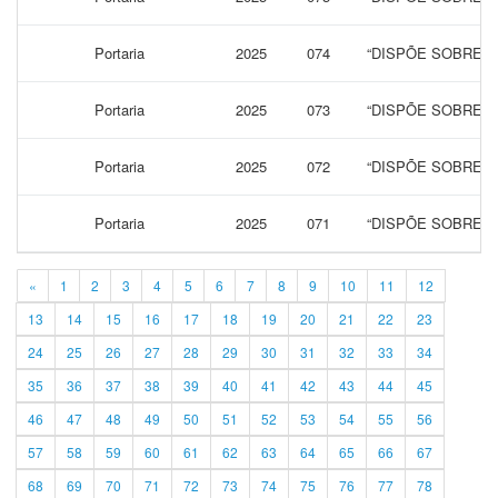
Portaria
2025
074
“DISPÕE SOBRE A
Portaria
2025
073
“DISPÕE SOBRE 
Portaria
2025
072
“DISPÕE SOBRE N
Portaria
2025
071
“DISPÕE SOBRE N
«
1
2
3
4
5
6
7
8
9
10
11
12
13
14
15
16
17
18
19
20
21
22
23
24
25
26
27
28
29
30
31
32
33
34
35
36
37
38
39
40
41
42
43
44
45
46
47
48
49
50
51
52
53
54
55
56
57
58
59
60
61
62
63
64
65
66
67
68
69
70
71
72
73
74
75
76
77
78