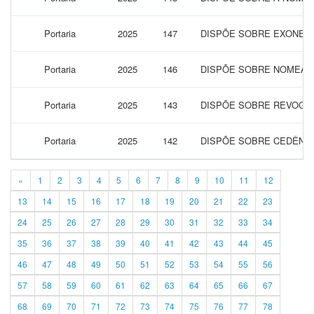
Portaria
2025
147
DISPÕE SOBRE EXONERA
Portaria
2025
146
DISPÕE SOBRE NOMEAÇÃ
Portaria
2025
143
DISPÕE SOBRE REVOGAÇ
Portaria
2025
142
DISPÕE SOBRE CEDÊNCI
«
1
2
3
4
5
6
7
8
9
10
11
12
13
14
15
16
17
18
19
20
21
22
23
24
25
26
27
28
29
30
31
32
33
34
35
36
37
38
39
40
41
42
43
44
45
46
47
48
49
50
51
52
53
54
55
56
57
58
59
60
61
62
63
64
65
66
67
68
69
70
71
72
73
74
75
76
77
78