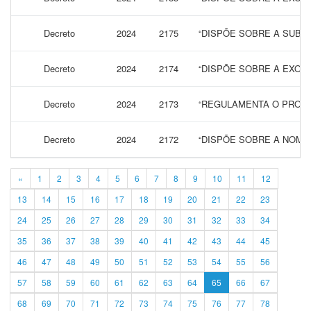
Decreto
2024
2175
“DISPÕE SOBRE A SUBST
Decreto
2024
2174
“DISPÕE SOBRE A EXONER
Decreto
2024
2173
“REGULAMENTA O PROCED
Decreto
2024
2172
“DISPÕE SOBRE A NOME
«
1
2
3
4
5
6
7
8
9
10
11
12
13
14
15
16
17
18
19
20
21
22
23
24
25
26
27
28
29
30
31
32
33
34
35
36
37
38
39
40
41
42
43
44
45
46
47
48
49
50
51
52
53
54
55
56
57
58
59
60
61
62
63
64
65
66
67
68
69
70
71
72
73
74
75
76
77
78