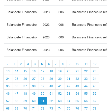
Balancete Financeiro
2023
006
Balancete Financeiro refe
Balancete Financeiro
2023
006
Balancete Financeiro refe
Balancete Financeiro
2023
006
Balancete Financeiro refe
Balancete Financeiro
2023
006
Balancete Financeiro refer
«
1
2
3
4
5
6
7
8
9
10
11
12
13
14
15
16
17
18
19
20
21
22
23
24
25
26
27
28
29
30
31
32
33
34
35
36
37
38
39
40
41
42
43
44
45
46
47
48
49
50
51
52
53
54
55
56
57
58
59
60
61
62
63
64
65
66
67
68
69
70
71
72
73
74
75
76
77
78