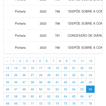
Portaria
2023
798
“DISPÕE SOBRE A CONCE
Portaria
2023
798
“DISPÕE SOBRE A CONCE
Portaria
2023
797
CONCESSÃO DE DIÁRIAS 
Portaria
2023
796
“DISPÕE SOBRE A CONCE
«
1
2
3
4
5
6
7
8
9
10
11
12
13
14
15
16
17
18
19
20
21
22
23
24
25
26
27
28
29
30
31
32
33
34
35
36
37
38
39
40
41
42
43
44
45
46
47
48
49
50
51
52
53
54
55
56
57
58
59
60
61
62
63
64
65
66
67
68
69
70
71
72
73
74
75
76
77
78