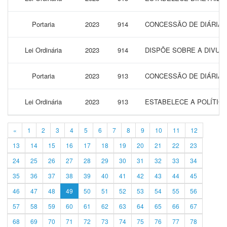
Portaria
2023
914
CONCESSÃO DE DIÁRIAS 
Lei Ordinária
2023
914
DISPÕE SOBRE A DIVUL
Portaria
2023
913
CONCESSÃO DE DIÁRIAS 
Lei Ordinária
2023
913
ESTABELECE A POLÍTIC
«
1
2
3
4
5
6
7
8
9
10
11
12
13
14
15
16
17
18
19
20
21
22
23
24
25
26
27
28
29
30
31
32
33
34
35
36
37
38
39
40
41
42
43
44
45
46
47
48
49
50
51
52
53
54
55
56
57
58
59
60
61
62
63
64
65
66
67
68
69
70
71
72
73
74
75
76
77
78