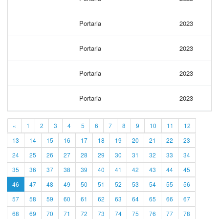
Portaria
2023
Portaria
2023
Portaria
2023
Portaria
2023
«
1
2
3
4
5
6
7
8
9
10
11
12
13
14
15
16
17
18
19
20
21
22
23
24
25
26
27
28
29
30
31
32
33
34
35
36
37
38
39
40
41
42
43
44
45
46
47
48
49
50
51
52
53
54
55
56
57
58
59
60
61
62
63
64
65
66
67
68
69
70
71
72
73
74
75
76
77
78