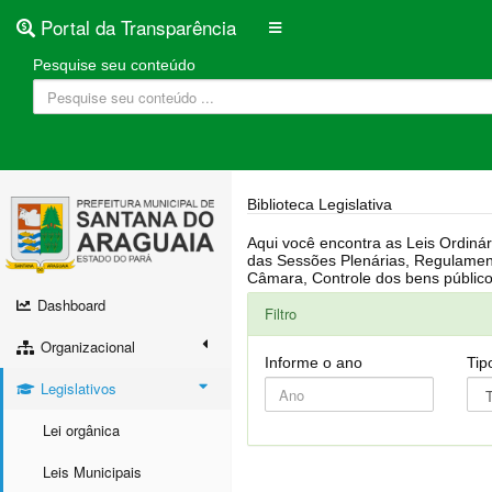
Portal da Transparência
Pesquise seu conteúdo
Biblioteca Legislativa
Aqui você encontra as Leis Ordinárias, Leis Complementares, Portarias, Decretos, Atas, PPA, LDO, LOA, RREO, Resoluções, RGF, Lei O
das Sessões Plenárias, Regulamentação da LAI, Atos de Julgamento do Governo, Agenda Externa do presidente, Relatório do Controle Interno, Projetos em tramitação na
Dashboard
Filtro
Organizacional
Informe o ano
Tip
Legislativos
Lei orgânica
Leis Municipais