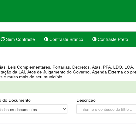
Sem Contraste
Contraste Branco
Contraste Preto
rgânica, Regimento Interno, Pauta
Câmara, Controle dos bens públicos e muito mais de seu município.
o do Documento
Descrição