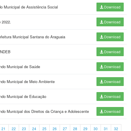
do Municipal de Assistência Social
Download
e 2022.
Download
feitura Municipal Santana do Araguaia
Download
FUNDEB
Download
undo Municipal de Saúde
Download
undo Municipal de Meio Ambiente
Download
undo Municipal de Educação
Download
do Municipal dos Direitos da Criança e Adolescente
Download
21
22
23
24
25
26
27
28
29
30
31
32