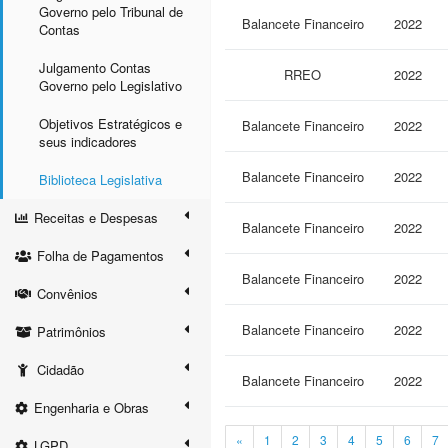
Governo pelo Tribunal de
Balancete Financeiro
2022
Contas
Julgamento Contas
RREO
2022
Governo pelo Legislativo
Objetivos Estratégicos e
Balancete Financeiro
2022
seus indicadores
Balancete Financeiro
2022
Biblioteca Legislativa
Receitas e Despesas
Balancete Financeiro
2022
Folha de Pagamentos
Balancete Financeiro
2022
Convênios
Balancete Financeiro
2022
Patrimônios
Cidadão
Balancete Financeiro
2022
Engenharia e Obras
«
1
2
3
4
5
6
7
LGPD