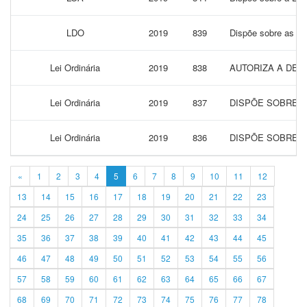
LDO
2019
839
Dispõe sobre as di
Lei Ordinária
2019
838
AUTORIZA A DES
Lei Ordinária
2019
837
DISPÕE SOBRE A
Lei Ordinária
2019
836
DISPÕE SOBRE A
«
1
2
3
4
5
6
7
8
9
10
11
12
13
14
15
16
17
18
19
20
21
22
23
24
25
26
27
28
29
30
31
32
33
34
35
36
37
38
39
40
41
42
43
44
45
46
47
48
49
50
51
52
53
54
55
56
57
58
59
60
61
62
63
64
65
66
67
68
69
70
71
72
73
74
75
76
77
78