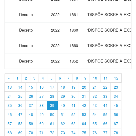
Decreto
2022
1861
“DISPÕE SOBRE A EXONE
Decreto
2022
1860
“DISPÕE SOBRE A EXONE
Decreto
2022
1860
“DISPÕE SOBRE A EXONE
Decreto
2022
1852
“DISPÕE SOBRE A EXONE
«
1
2
3
4
5
6
7
8
9
10
11
12
13
14
15
16
17
18
19
20
21
22
23
24
25
26
27
28
29
30
31
32
33
34
35
36
37
38
39
40
41
42
43
44
45
46
47
48
49
50
51
52
53
54
55
56
57
58
59
60
61
62
63
64
65
66
67
68
69
70
71
72
73
74
75
76
77
78