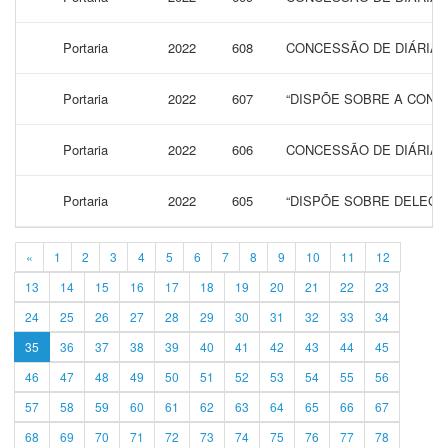
Portaria
2022
608
CONCESSÃO DE DIÁRIAS 
Portaria
2022
607
“DISPÕE SOBRE A CONCE
Portaria
2022
606
CONCESSÃO DE DIÁRIAS 
Portaria
2022
605
“DISPÕE SOBRE DELEGA
«
1
2
3
4
5
6
7
8
9
10
11
12
13
14
15
16
17
18
19
20
21
22
23
24
25
26
27
28
29
30
31
32
33
34
35
36
37
38
39
40
41
42
43
44
45
46
47
48
49
50
51
52
53
54
55
56
57
58
59
60
61
62
63
64
65
66
67
68
69
70
71
72
73
74
75
76
77
78