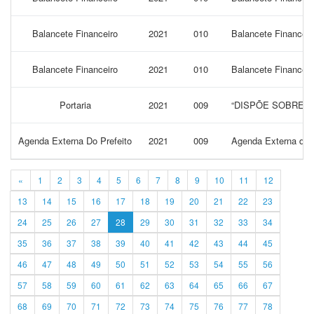
Balancete Financeiro
2021
010
Balancete Financeir
Balancete Financeiro
2021
010
Balancete Financei
Portaria
2021
009
“DISPÕE SOBRE N
Agenda Externa Do Prefeito
2021
009
Agenda Externa do P
«
1
2
3
4
5
6
7
8
9
10
11
12
13
14
15
16
17
18
19
20
21
22
23
24
25
26
27
28
29
30
31
32
33
34
35
36
37
38
39
40
41
42
43
44
45
46
47
48
49
50
51
52
53
54
55
56
57
58
59
60
61
62
63
64
65
66
67
68
69
70
71
72
73
74
75
76
77
78