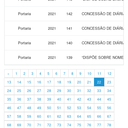
Portaria
2021
142
CONCESSÃO DE DIÁRIAS
Portaria
2021
141
CONCESSÃO DE DIÁRIAS
Portaria
2021
140
CONCESSÃO DE DIÁRIAS
Portaria
2021
139
“DISPÕE SOBRE NOMEAÇ
«
1
2
3
4
5
6
7
8
9
10
11
12
13
14
15
16
17
18
19
20
21
22
23
24
25
26
27
28
29
30
31
32
33
34
35
36
37
38
39
40
41
42
43
44
45
46
47
48
49
50
51
52
53
54
55
56
57
58
59
60
61
62
63
64
65
66
67
68
69
70
71
72
73
74
75
76
77
78