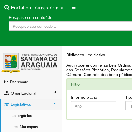
Portal da Transparência
Pesquise seu conteúdo
Biblioteca Legislativa
Aqui você encontra as Leis Ordinárias, Leis Complementares, Portarias, Decretos, Atas, PPA, LDO, LOA, RREO, Resoluções, RGF, Lei O
das Sessões Plenárias, Regulamentação da LAI, Atos de Julgamento do Governo, Agenda Externa do presidente, Relatório do Controle Interno, Projetos em tramitação na
Dashboard
Filtro
Organizacional
Informe o ano
Tip
Legislativos
Lei orgânica
Leis Municipais