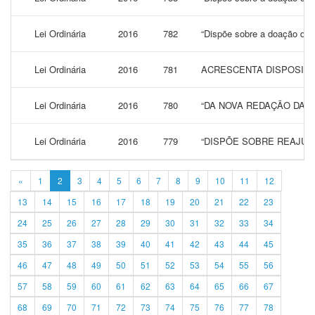
Lei Ordinária
2016
782
“Dispõe sobre a doação d
Lei Ordinária
2016
781
ACRESCENTA DISPOSITIV
Lei Ordinária
2016
780
“DA NOVA REDAÇÃO DADA 
Lei Ordinária
2016
779
“DISPÕE SOBRE REAJUS
«
1
2
3
4
5
6
7
8
9
10
11
12
13
14
15
16
17
18
19
20
21
22
23
24
25
26
27
28
29
30
31
32
33
34
35
36
37
38
39
40
41
42
43
44
45
46
47
48
49
50
51
52
53
54
55
56
57
58
59
60
61
62
63
64
65
66
67
68
69
70
71
72
73
74
75
76
77
78