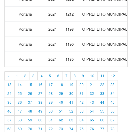
Portaria
2024
1212
O PREFEITO MUNICIPAL 
Portaria
2024
1198
O PREFEITO MUNICIPAL 
Portaria
2024
1190
O PREFEITO MUNICIPAL 
Portaria
2024
1185
O PREFEITO MUNICIPAL 
«
1
2
3
4
5
6
7
8
9
10
11
12
13
14
15
16
17
18
19
20
21
22
23
24
25
26
27
28
29
30
31
32
33
34
35
36
37
38
39
40
41
42
43
44
45
46
47
48
49
50
51
52
53
54
55
56
57
58
59
60
61
62
63
64
65
66
67
68
69
70
71
72
73
74
75
76
77
78