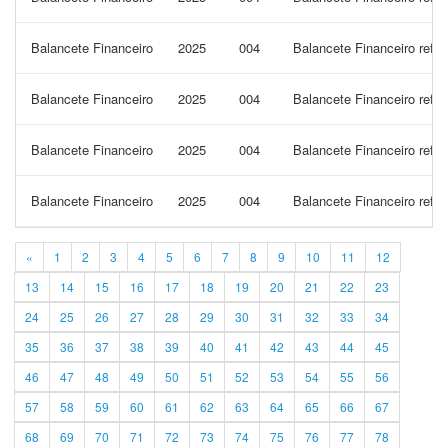
Balancete Financeiro
2025
004
Balancete Financeiro refer
Balancete Financeiro
2025
004
Balancete Financeiro refer
Balancete Financeiro
2025
004
Balancete Financeiro refe
Balancete Financeiro
2025
004
Balancete Financeiro refer
«
1
2
3
4
5
6
7
8
9
10
11
12
13
14
15
16
17
18
19
20
21
22
23
24
25
26
27
28
29
30
31
32
33
34
35
36
37
38
39
40
41
42
43
44
45
46
47
48
49
50
51
52
53
54
55
56
57
58
59
60
61
62
63
64
65
66
67
68
69
70
71
72
73
74
75
76
77
78