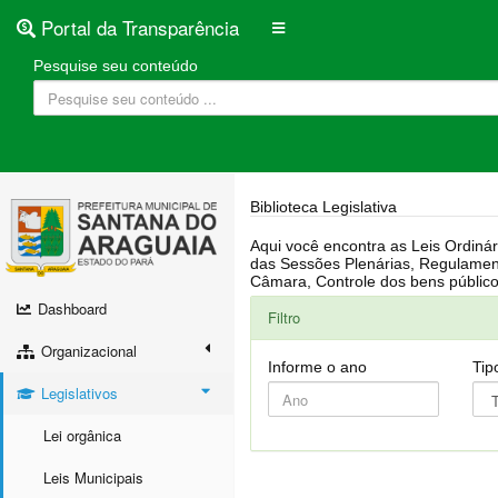
Portal da Transparência
Pesquise seu conteúdo
Biblioteca Legislativa
Aqui você encontra as Leis Ordinárias, Leis Complementares, Portarias, Decretos, Atas, PPA, LDO, LOA, RREO, Resoluções, RGF, Lei O
das Sessões Plenárias, Regulamentação da LAI, Atos de Julgamento do Governo, Agenda Externa do presidente, Relatório do Controle Interno, Projetos em tramitação na
Dashboard
Filtro
Organizacional
Informe o ano
Tip
Legislativos
Lei orgânica
Leis Municipais