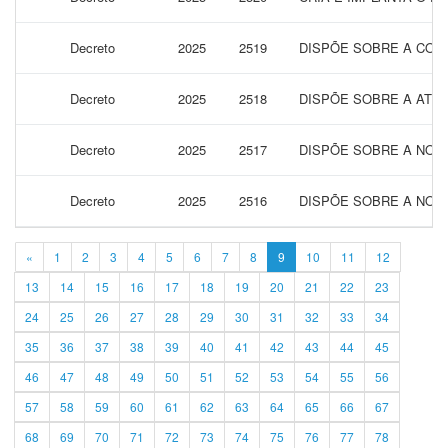
Decreto
2025
2519
DISPÕE SOBRE A CONV
Decreto
2025
2518
DISPÕE SOBRE A ATUA
Decreto
2025
2517
DISPÕE SOBRE A NOME
Decreto
2025
2516
DISPÕE SOBRE A NOME
«
1
2
3
4
5
6
7
8
9
10
11
12
13
14
15
16
17
18
19
20
21
22
23
24
25
26
27
28
29
30
31
32
33
34
35
36
37
38
39
40
41
42
43
44
45
46
47
48
49
50
51
52
53
54
55
56
57
58
59
60
61
62
63
64
65
66
67
68
69
70
71
72
73
74
75
76
77
78